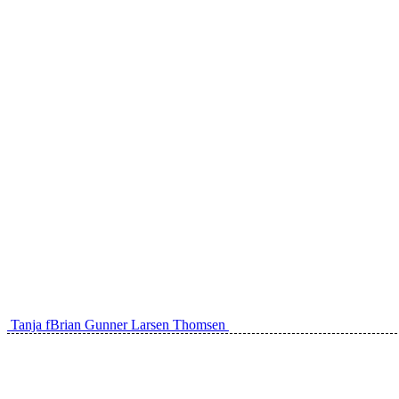
Indlæg
Tanja f
Brian Gunner Larsen Thomsen
navigation