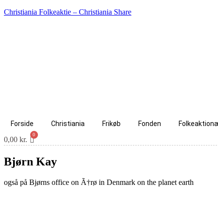
Christiania Folkeaktie – Christiania Share
Forside
Christiania
Frikøb
Fonden
Folkeaktion
0,00
kr.
Bjørn Kay
også på Bjørns office on Ã†rø in Denmark on the planet earth