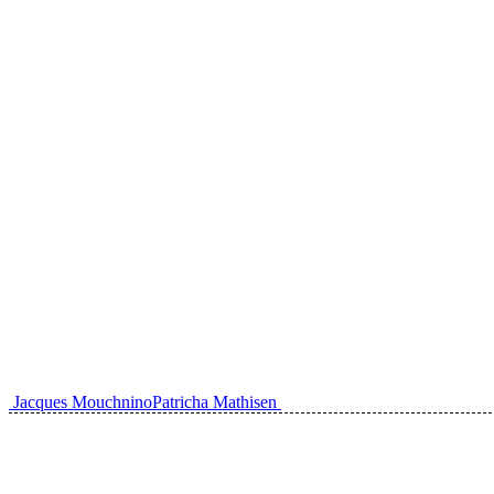
Indlæg
Jacques Mouchnino
Patricha Mathisen
navigation