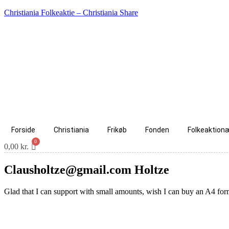
Christiania Folkeaktie – Christiania Share
Forside
Christiania
Frikøb
Fonden
Folkeaktion
0,00
kr.
Clausholtze@gmail.com Holtze
Glad that I can support with small amounts, wish I can buy an A4 form