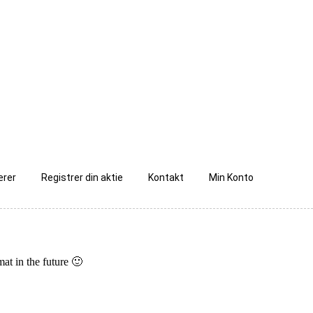
ærer
Registrer din aktie
Kontakt
Min Konto
at in the future 🙂