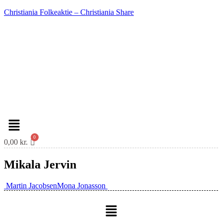
Christiania Folkeaktie – Christiania Share
Menu
0,00
kr.
Mikala Jervin
Indlæg
Martin Jacobsen
Mona Jonasson
navigation
Menu