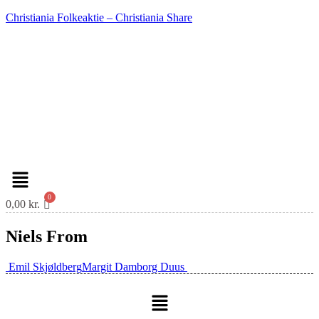
Christiania Folkeaktie – Christiania Share
Menu
0,00
kr.
Niels From
Indlæg
Emil Skjøldberg
Margit Damborg Duus
navigation
Menu