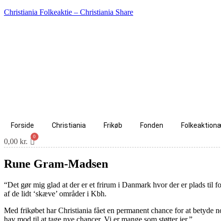
Christiania Folkeaktie – Christiania Share
Forside
Christiania
Frikøb
Fonden
Folkeaktion
0,00
kr.
Rune Gram-Madsen
“Det gør mig glad at der er et frirum i Danmark hvor der er plads til f
af de lidt ‘skæve’ områder i Kbh.
Med frikøbet har Christiania fået en permanent chance for at betyde nog
hav mod til at tage nye chancer. Vi er mange som støtter jer.”