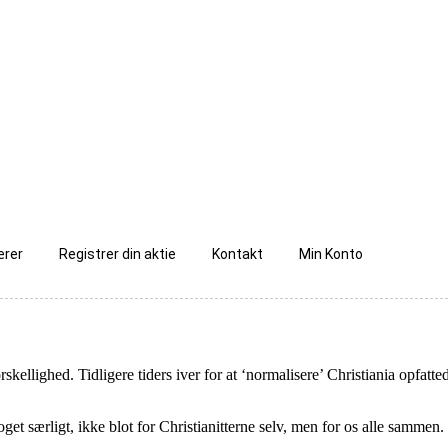
ærer
Registrer din aktie
Kontakt
Min Konto
orskellighed. Tidligere tiders iver for at ‘normalisere’ Christiania opf
et særligt, ikke blot for Christianitterne selv, men for os alle sammen. 