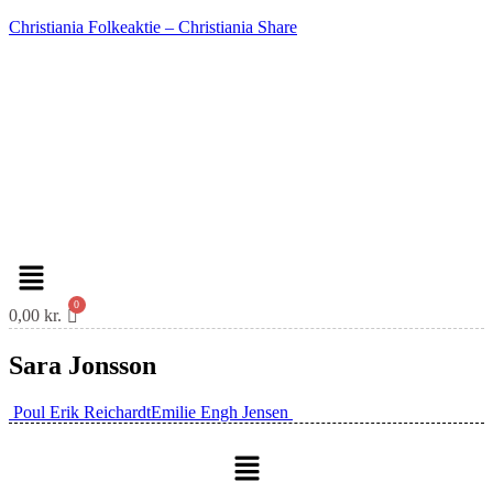
Christiania Folkeaktie – Christiania Share
Menu
0,00
kr.
Sara Jonsson
Indlæg
Poul Erik Reichardt
Emilie Engh Jensen
navigation
Menu