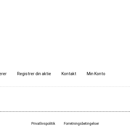
ærer
Registrer din aktie
Kontakt
Min Konto
Privatlivspolitik
Forretningsbetingelser