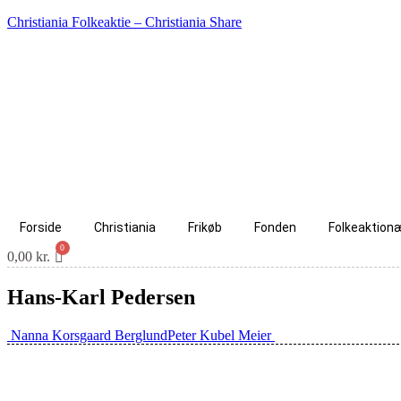
Christiania Folkeaktie – Christiania Share
Forside
Christiania
Frikøb
Fonden
Folkeaktion
0,00
kr.
Hans-Karl Pedersen
Indlæg
Nanna Korsgaard Berglund
Peter Kubel Meier
navigation