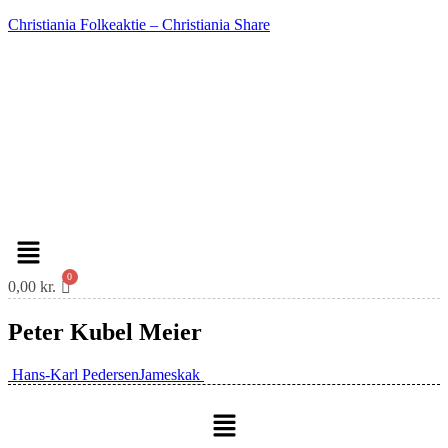
Christiania Folkeaktie – Christiania Share
Menu
0,00
kr.
Peter Kubel Meier
Indlæg
Hans-Karl Pedersen
Jameskak
navigation
Menu