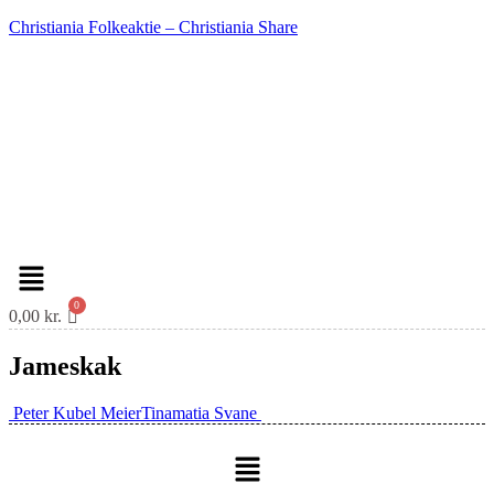
Christiania Folkeaktie – Christiania Share
Menu
0,00
kr.
Jameskak
Indlæg
Peter Kubel Meier
Tinamatia Svane
navigation
Menu