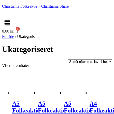
Christiania Folkeaktie – Christiania Share
Menu
0,00
kr.
Forside
/ Ukategoriseret
Ukategoriseret
Sorteret
Viser 9 resultater
efter
pris:
lav
til
høj
A5
A5
A5
A4
Folkeaktie
Folkeaktie
Folkeaktie
Folkeakti