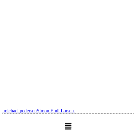
Post
michael pedersen
Simon Emil Larsen
navigation
Menu