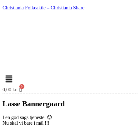
Christiania Folkeaktie – Christiania Share
Menu
0,00
kr.
Lasse Bannergaard
I en god sags tjeneste. 😉
Nu skal vi bare i mål !!!