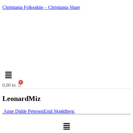
Christiania Folkeaktie – Christiania Share
Menu
0,00
kr.
LeonardMiz
Post
Anne Didde Petersen
Emil Skjøldberg
navigation
Menu