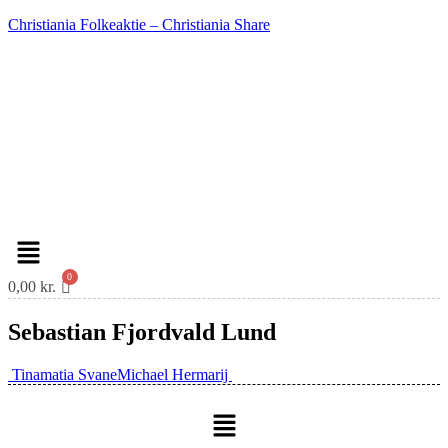
Christiania Folkeaktie – Christiania Share
Menu
0,00
kr.
Sebastian Fjordvald Lund
Post
Tinamatia Svane
Michael Hermarij
navigation
Menu